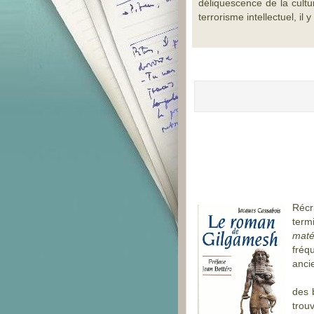
déliquescence de la cultur
terrorisme intellectuel, il
Récr
term
maté
fréq
ancie
des 
trou