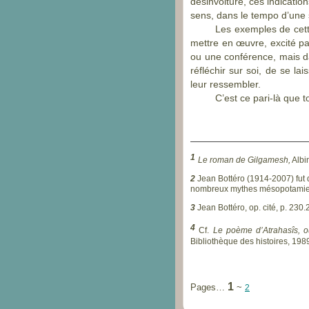
désinvolture, ces indication
sens, dans le tempo d’une 
Les exemples de cet
mettre en œuvre, excité par 
ou une conférence, mais da
réfléchir sur soi, de se l
leur ressembler.
C’est ce pari-
là que t
1
Le roman de Gilgamesh,
Albi
2
Jean Bottéro (1914-
2007) fut 
nombreux mythes mésopotamien
3
Jean Bottéro, op. cité, p. 230
4
Cf.
Le poème d’Atrahasîs, 
Bibliothèque des histoires, 198
1
Pages…
~
2