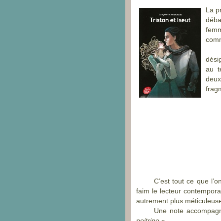
La p
débar
femm
comm
dési
au t
deux
frag
C’est tout ce que l’o
faim le lecteur contemporai
autrement plus méticuleus
Une note accompagne
poitrine
».