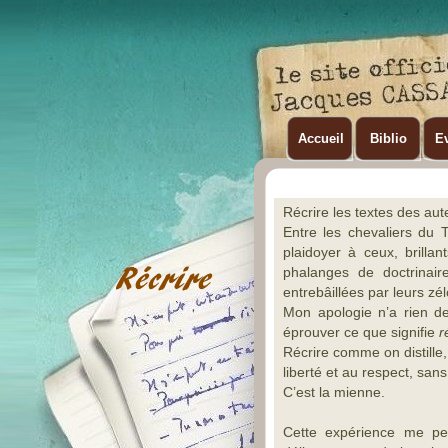
Accueil
Biblio
Ev
Récrire les textes des aut
Entre les chevaliers du T
plaidoyer à ceux, brilla
phalanges de doctrinai
entrebâillées par leurs zél
Mon apologie n’a rien de 
éprouver ce que signifie
r
Récrire comme on distille
liberté et au respect, san
C’est la mienne.
Cette expérience me per