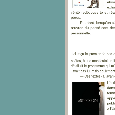
étym
exhu
vérité redécouverte et réa
pères.
Pourtant, lorsqu’on s
œuvres du passé sont des
.
personnelle
J’ai reçu le premier de ces d
poètes, à une manifestation li
détaillait le programme qui m
l’avait pas lu, mais seulemen
— Ces textes-
là, avait-
L’éli
dans
femm
appe
publ
à l’U