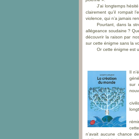
J’ai longtemps hésité
clairement qu’il rompait 
violence, qui n’a jamais re
Pourtant, dans la st
allégeance soudaine ? Que
découvrir la raison par no
sur cette énigme sans la voi
Or cette énigme est u
Il n’
géné
sur 
nouv
civi
long
rémi
cett
n’avait aucune chance de 