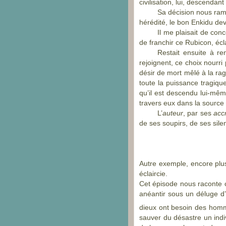
civilisation, lui, descendant
Sa décision nous ram
hérédité, le bon Enkidu dev
Il me plaisait de co
de franchir ce Rubicon, écl
Restait ensuite à re
rejoignent, ce choix nourri 
désir de mort mêlé à la rage
toute la puissance tragique
qu’il est descendu lui-
même
travers eux dans la source
L’
auteur
, par ses
acc
de ses soupirs, de ses silen
Autre exemple, encore plus
éclaircie.
Cet épisode nous raconte c
anéantir sous un déluge d’ea
dieux ont besoin des ho
sauver du désastre un indi