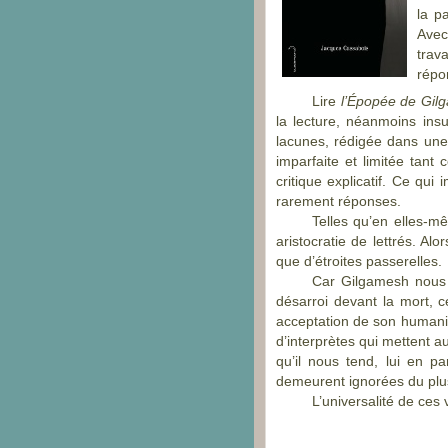
la p
Avec
trav
répo
Lire
l’Épopée de Gil
la lecture, néanmoins ins
lacunes, rédigée dans une
imparfaite et limitée tan
critique explicatif. Ce qu
rarement réponses.
Telles qu’en elles-
mê
aristocratie de lettrés. Al
que d’étroites passerelles.
Car Gilgamesh nous 
désarroi devant la mort, c
acceptation de son humanité
d’interprètes qui mettent au
qu’il nous tend, lui en pa
demeurent ignorées du pl
L’universalité de ces