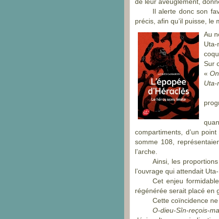
de leur aveuglement, donn
Il alerte donc son fa
précis, afin qu’il puisse, l
Au n
Uta-
coque
Sur c
«
On 
Uta-
prog
quan
compartiments, d’un point
somme 108, représentaient 
l’arche.
Ainsi, les proportion
l’ouvrage qui attendait Uta-
Cet enjeu formidable, 
régénérée serait placé en g
Cette coïncidence ne p
O-
dieu-
Sîn-
reçois-
ma