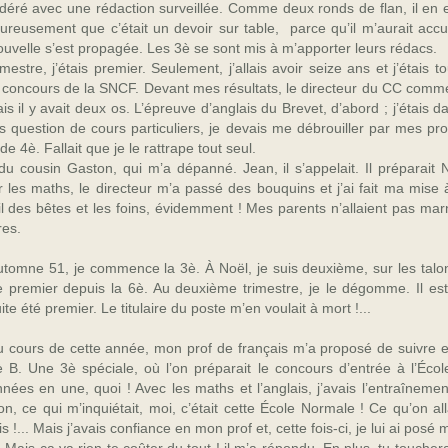
 sidéré avec une rédaction surveillée. Comme deux ronds de flan, il en es
eureusement que c’était un devoir sur table, parce qu’il m’aurait accusé
 nouvelle s’est propagée. Les 3è se sont mis à m’apporter leurs rédacs.
imestre, j’étais premier. Seulement, j’allais avoir seize ans et j’étai
concours de la SNCF. Devant mes résultats, le directeur du CC commen
s il y avait deux os. L’épreuve d’anglais du Brevet, d’abord ; j’étais
as question de cours particuliers, je devais me débrouiller par mes 
4è. Fallait que je le rattrape tout seul.
ls du cousin Gaston, qui m’a dépanné. Jean, il s’appelait. Il préparai
 les maths, le directeur m’a passé des bouquins et j’ai fait ma mise
il des bêtes et les foins, évidemment ! Mes parents n’allaient pas m
res.
utomne 51, je commence la 3è. À Noël, je suis deuxième, sur les tal
 premier depuis la 6è. Au deuxième trimestre, je le dégomme. Il est fu
ite été premier. Le titulaire du poste m’en voulait à mort !...
u cours de cette année, mon prof de français m’a proposé de suivre
è B. Une 3è spéciale, où l’on préparait le concours d’entrée à l’Écol
nées en une, quoi ! Avec les maths et l’anglais, j’avais l’entraînemen
n, ce qui m’inquiétait, moi, c’était cette École Normale ! Ce qu’on al
is !... Mais j’avais confiance en mon prof et, cette fois-
ci, je lui ai posé