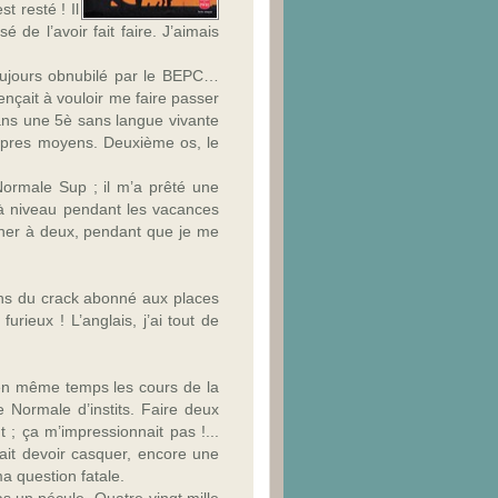
t resté ! Il
 de l’avoir fait faire. J’aimais
s toujours obnubilé par le BEPC…
çait à vouloir me faire passer
 dans une 5è sans langue vivante
propres moyens. Deuxième os, le
t Normale Sup ; il m’a prêté une
 à niveau pendant les vacances
arner à deux, pendant que je me
ons du crack abonné aux places
rieux ! L’anglais, j’ai tout de
 en même temps les cours de la
e Normale d’instits. Faire deux
t ; ça m’impressionnait pas !...
lait devoir casquer, encore une
 ma question fatale.