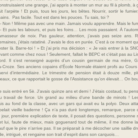
onstruisaient une grange, j’ai appris à monter un mur au fil à plomb, à 
ait l’arpète ! Et puis, tous les jours, les bêtes. Nourrir, sortir le fumi
ains. Pas facile. Tout est dans les pouces. Tu sais, toi ?
 Non ! Même pas avec une main. Jamais voulu apprendre. Mais le fumi
 Et puis les labours, et puis les foins… Les mois passaient. À l’au
amasseur de noix. Pas gauleur, attention, j’avais pas seize ans.
emaines, j’étais ratatiné. J’avais le dos en purée. C’est à ce moment qu
ester là. Barre-
toi ! » Et j’ai pris ma décision : « Je vais entrer à la S
ant comme chez nous ! Seulement, fallait le BEPC et c’était pas au Liss
ord. Il s’est renseigné auprès d’un cousin germain de ma mère, Ga
a-
Croze. Ses anciens copains d’École Normale étaient profs au Cour
servi d’intermédiaire. Le trimestre de pension était à douze mille, p
 veaux, ce que rapportait le gosse de l’Assistance qu’on élevait… On bouc
suis entré en 5è. J’avais quinze ans et demi ! J’étais costaud, tu pen
u travail de force. Un grand au milieu d’une bande de minots ! Le
ais au fond de la classe, avec un gars qui avait eu la polyo. Deux atta
pelait vieille baderne ! Ça n’a pas duré longtemps, remarque, parce q
jour, première explication de texte, il posait des questions, personne 
, et lui, faute de mieux, mais goguenard tout de même, il me donne la
uf que le pire n’arrive pas. Il se préparait à me décocher une saillie dr
de, intrigué, et rengaine son trait d’esprit dans son carquois…