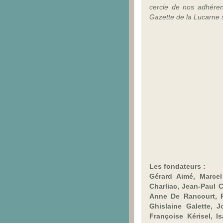
cercle de nos adhérent
Gazette de la Lucarne s
Les fondateurs :
Gérard Aimé, Marce
Charliac, Jean-
Paul C
Anne De Rancourt, Pa
Ghislaine Galette, J
Françoise Kérisel, I