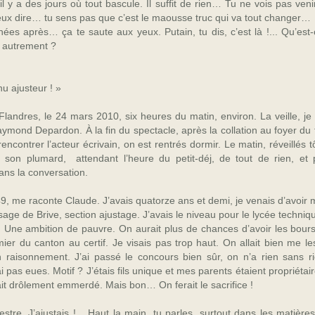
 il y a des jours où tout bascule. Il suffit de rien… Tu ne vois pas ven
x dire… tu sens pas que c’est le maousse truc qui va tout changer…
ées après… ça te saute aux yeux. Putain, tu dis, c’est là !... Qu’est-
 autrement ?
u ajusteur ! »
landres, le 24 mars 2010, six heures du matin, environ. La veille, je
aymond Depardon. À la fin du spectacle, après la collation au foyer du t
rencontrer l’acteur écrivain, on est rentrés dormir. Le matin, réveillés 
 son plumard, attendant l’heure du petit-
déj, de tout de rien, et 
ans la conversation.
49, me raconte Claude. J’avais quatorze ans et demi, je venais d’avoir mo
age de Brive, section ajustage. J’avais le niveau pour le lycée techni
 Une ambition de pauvre. On aurait plus de chances d’avoir les bour
mier du canton au certif. Je visais pas trop haut. On allait bien me l
 son raisonnement. J’ai passé le concours bien sûr, on n’a rien sans r
 ai pas eues. Motif ? J’étais fils unique et mes parents étaient propriétai
it drôlement emmerdé. Mais bon… On ferait le sacrifice !
stre. J’ajustais !... Haut la main, tu parles, surtout dans les matière