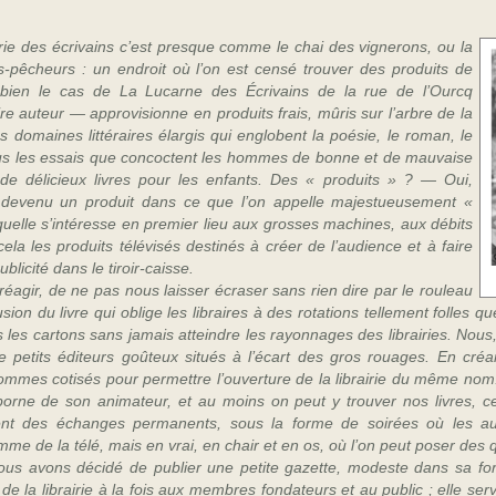
airie des écrivains c’est presque comme le chai des vignerons, ou
la
s-
pêcheurs : un endroit où l’on est censé trouver des produits de
 bien le cas de La Lucarne des Écrivains de la rue de l’Ourcq
re auteur — approvisionne en produits frais, mûris sur l’arbre de la
 domaines littéraires élargis qui englobent la poésie, le roman, le
t tous les essais que concoctent les hommes de bonne et de mauvaise
de délicieux livres pour les enfants. Des « produits » ? — Oui,
st devenu un produit dans ce que l’on appelle majestueusement «
 laquelle s’intéresse en premier lieu aux grosses machines, aux débits
 cela les produits télévisés destinés à créer de l’audience et à faire
blicité dans le tiroir-
caisse.
éagir, de ne pas nous laisser écraser sans rien dire par le rouleau
sion du livre qui oblige les libraires à des rotations tellement folles 
les cartons sans jamais atteindre les rayonnages des librairies. Nous,
de petits éditeurs goûteux situés à l’écart des gros rouages. En créa
ommes cotisés pour permettre l’ouverture de la librairie du même nom. 
rne de son animateur, et au moins on peut y trouver nos livres, c
ent des échanges permanents, sous la forme de soirées où les aut
e de la télé, mais en vrai, en chair et en os, où l’on peut poser des 
us avons décidé de publier une petite gazette, modeste dans sa form
e la librairie à la fois aux membres fondateurs et au public ; elle servi