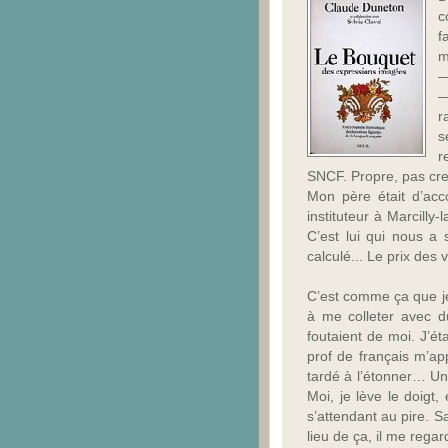
c
f
m
—
—
r
s
r
SNCF. Propre, pas crev
Mon père était d’acc
instituteur à Marcilly-
l
C’est lui qui nous a 
calculé... Le prix des
C’est comme ça que je 
à me colleter avec d
foutaient de moi. J’ét
prof de français m’ap
tardé à l’étonner… Un 
Moi, je lève le doigt
s’attendant au pire. Sa
lieu de ça, il me regar