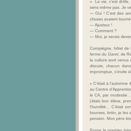
« La vie, c’est drôle,
sens même pas. Je veu
— Oui ! C’est des ann
choses avaient tourné
— Ajusteur !
— Comment ?
— Moi, je serais deven
Compiègne, hôtel de F
ferme du Garet
, de R
la culture sont venus 
discute, chacun dans
impromptue, s’invite d
« C’était à l’automne 
au Centre d’Apprentiss
le CA, par modestie…
j’étais bon élève, pre
l’humilité... C’était
bourses, tintin, je les
pension. Mon père éta
Passe le premier trime