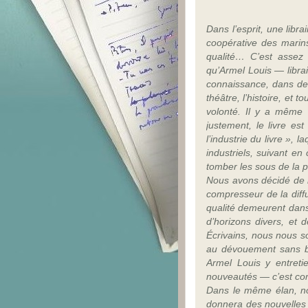
Dans l’esprit, une libr
coopérative des marin
qualité… C’est assez
qu’Armel Louis — librai
connaissance, dans des
théâtre, l’histoire, e
volonté. Il y a même 
justement, le livre e
l’industrie du livre »,
industriels, suivant en
tomber les sous de la pu
Nous avons décidé de r
compresseur de la diffu
qualité demeurent dans 
d’horizons divers, et 
Écrivains, nous nous s
au dévouement sans bo
Armel Louis y entreti
nouveautés — c’est comm
Dans le même élan, no
donnera des nouvelles d