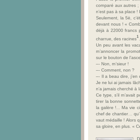
comparé aux autres ; d
n’est pas à sa place ! 
Seulement, la 5è, c’éta
devant nous ! « Comb
déjà à 22000 francs p
1
charrue, des racines
Un peu avant les vaca
m’annoncer la promotio
sur le bouton de l’asce
–-
Non, m’sieur !
–-
Comment, non ?
–-
Il a beau dire, j’en
Je ne lui ai jamais lâ
n’a jamais cherché à la
Ce type, s’il m’avait p
tirer la bonne sonnett
la galère !... Ma vie 
chef de chantier… qu’
vaut médaille ! Alors 
sa gloire, en plus. « C
D