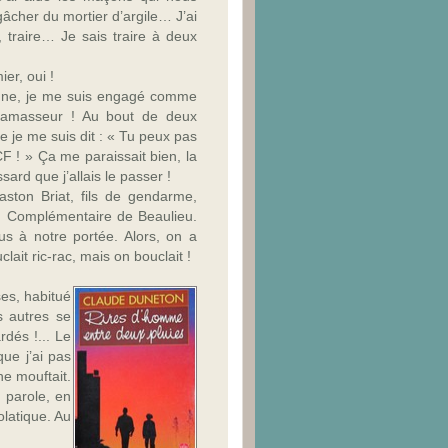
gâcher du mortier d’argile… J’ai
er, traire… Je sais traire à deux
er, oui !
tomne, je me suis engagé comme
 Ramasseur ! Au bout de deux
e je me suis dit : « Tu peux pas
NCF ! » Ça me paraissait bien, la
ard que j’allais le passer !
ston Briat, fils de gendarme,
s Complémentaire de Beaulieu.
lus à notre portée. Alors, on a
lait ric-
rac, mais on bouclait !
ses, habitué
s autres se
rdés !... Le
ue j’ai pas
ne mouftait.
 parole, en
olatique. Au