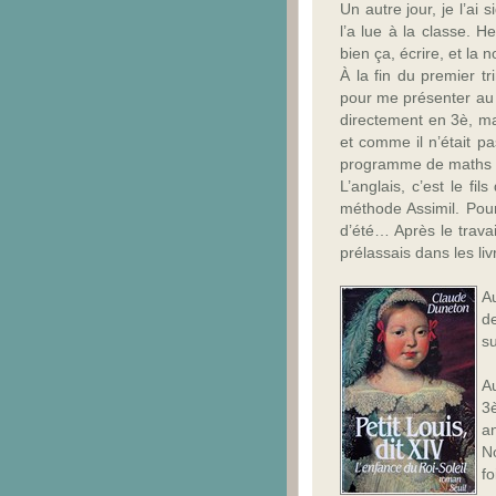
Un autre jour, je l’ai
l’a lue à la classe. H
bien ça, écrire, et la
À la fin du premier tr
pour me présenter au 
directement en 3è, mai
et comme il n’était p
programme de maths de 
L’anglais, c’est le fi
méthode Assimil. Pour
d’été… Après le trava
prélassais dans les liv
A
de
su
A
3
an
No
fo