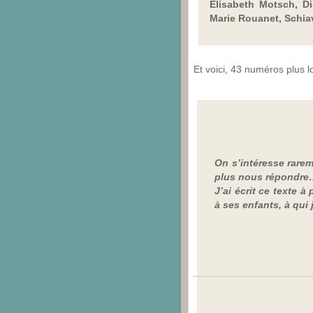
Elisabeth Motsch, Di
Marie Rouanet, Schiav
Et voici, 43 numéros plus 
On s’intéresse rarem
plus nous répondr
J’ai écrit ce texte
à ses enfants, à qui 