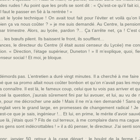
es rudes ! Au point que les profs se sont dit : « Qu’est-
ce qu’il fait ici
Il faut le passer en 5è à la rentrée ! »
it le lycée technique ! On avait tout fait pour l’éviter et voilà qu’on l
ien ça va nous coûter ? » je me suis demandé. Au Centre, la pension
ar trimestre. Alors, au lycée, pardon ?... Ça t’arrête net, ça ! C’es
… les bœufs pilent. Ils baissent le front, ils soufflent…
nces, le directeur du Centre (il était aussi censeur du Lycée) me c
n. « Direction, l’étage supérieur, Duneton ! » Il m’explique, quoi, fi
nseur social ! Et moi, je bloque.
 démords pas. L’entretien a duré vingt minutes. Il a cherché à me faire
ché que sa promo allait nous coûter bonbon et qu’on n’avait pas les moyen
 connaître. Il est là, le fameux coup, celui que tu vois pas arriver et qui
osé la question, j’aurais sûrement fini par lui avouer, et lui, au vu de 
e, pour me décrocher une aide ! Mais il ne m’a rien demandé ! Sans quo
cinglait vers le grand large, en promesses de changement radical ! Je 
est-
ce que je sais, ingénieur !... Et lui, en prime, le mérite d’avoir sa
que là, j’étais quoi ? Fils de cul terreux, à me complaire dans ma cague 
es gens sont indécrottables ! » il a dû penser, le directeur. J’ai senti so
onc, janvier 50, retour à la case départ : le boulot de la ferme !