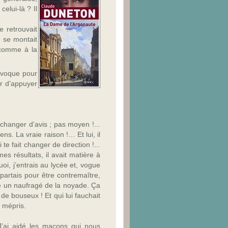
, celui-
là ? Il
e retrouvait
 se montait
t comme à la
onvoque pour
er d’appuyer
 changer d’avis ; pas moyen !...
s. La vraie raison !… Et lui, il
 te fait changer de direction !...
mes résultats, il avait matière à
i, j’entrais au lycée et, vogue
partais pour être contremaître,
uvé un naufragé de la noyade. Ça
de bouseux ! Et qui lui fauchait
n mépris.
 J’ai aidé les maçons qui nous