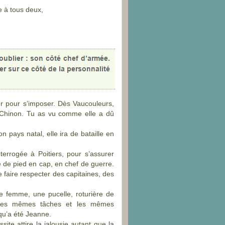
re à tous deux,
er pour s’imposer. Dès Vaucouleurs,
à Chinon. Tu as vu comme elle a dû
n pays natal, elle ira de bataille en
nterrogée à Poitiers, pour s’assurer
e de pied en cap, en chef de guerre.
e faire respecter des capitaines, des
de femme, une pucelle, roturière de
nt les mêmes tâches et les mêmes
qu’a été Jeanne.
ssite attire la jalousie autant que la