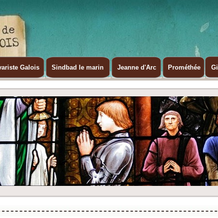
ariste Galois
Sindbad le marin
Jeanne d'Arc
Prométhée
G