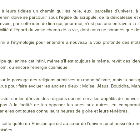
 à leurs fidèles un chemin qui les relie, eux, parcelles d’univers, 
emin doive se parcourir sous l’égide du scrupule, de la délicatesse et 
envoie, par cette idée de lien qui, pour moi, n’est pas une entrave à la l
bilité à l’égard du vaste champ de la vie, dont nous ne sommes que des
venir à l’étymologie pour entendre à nouveau la voix profonde des mots
cipe qui anime cet infini, même s’il est toujours le même, revêt des ident
Nom, ou encore l’énergie cosmique.
sur le passage des religions primitives au monothéisme, mais tu sais
arus pour faire évoluer les anciens dieux : Moïse, Jésus, Bouddha, Mah
ister sur les dérives des religions qui ont servi les appétits de pouvoi
 pas à la facilité de les opposer les unes aux autres, en comparant 
ar elles ont toutes connu leurs heures de gloire et leurs ténèbres.
 cette quête du Principe qui est au cœur de l’univers peut aussi être 
nisées.