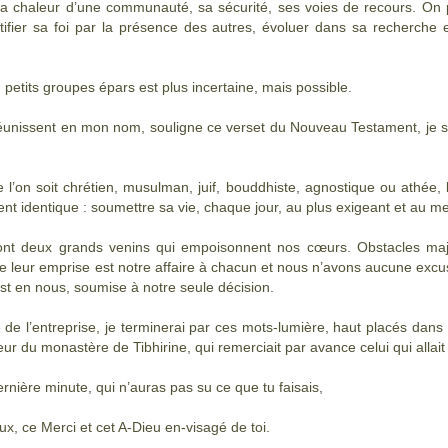
 la chaleur d’une communauté, sa sécurité, ses voies de recours. On p
rtifier sa foi par la présence des autres, évoluer dans sa recherc
 petits groupes épars est plus incertaine, mais possible.
éunissent en mon nom, souligne ce verset du Nouveau Testament, je su
e l’on soit chrétien, musulman, juif, bouddhiste, agnostique ou athée
nt identique : soumettre sa vie, chaque jour, au plus exigeant et au mei
ont deux grands venins qui empoisonnent nos cœurs. Obstacles maje
re leur emprise est notre affaire à chacun et nous n’avons aucune exc
 est en nous, soumise à notre seule décision.
lté de l’entreprise, je terminerai par ces mots-
lumière, haut placés dans 
ur du monastère de Tibhirine, qui remerciait par avance celui qui allait 
dernière minute, qui n’auras pas su ce que tu faisais,
eux, ce Merci et cet A-
Dieu en-
visagé de toi.