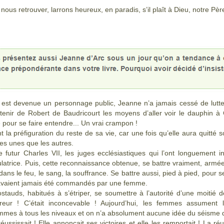
 nous retrouver, larrons heureux, en paradis, s’il plaît à Dieu, notre Pè
le est devenue un personnage public, Jeanne n’a jamais cessé de lutt
btenir de Robert de Baudricourt les moyens d’aller voir le dauphin 
ge pour se faire entendre... Un vrai crampon !
a préfiguration du reste de sa vie, car une fois qu’elle aura quitté so
 les unes que les autres.
e futur Charles VII, les juges ecclésiastiques qui l’ont longuement i
mulatrice. Puis, cette reconnaissance obtenue, se battre vraiment, armé
dans le feu, le sang, la souffrance. Se battre aussi, pied à pied, pour s
’avaient jamais été commandés par une femme.
stauds, habitués à s’étriper, se soumettre à l’autorité d’une moitié 
boureur ! C’était inconcevable ! Aujourd’hui, les femmes assume
ommes à tous les niveaux et on n’a absolument aucune idée du séisme 
réussissait ! Elle annonçait ses victoires et elle les remportait ! La réu