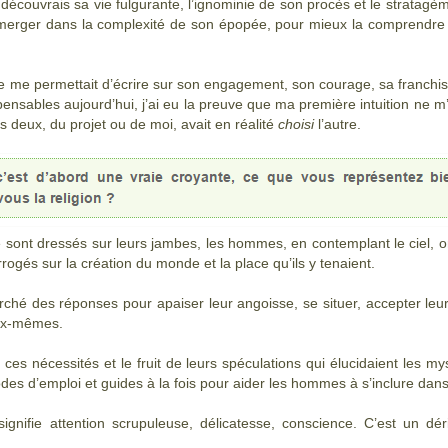
 découvrais sa vie fulgurante, l’ignominie de son procès et le stratagè
mmerger dans la complexité de son épopée, pour mieux la comprendre 
lle me permettait d’écrire sur son engagement, son courage, sa franchis
pensables aujourd’hui, j’ai eu la preuve que ma première intuition ne
 deux, du projet ou de moi, avait en réalité
choisi
l’autre.
e sont dressés sur leurs jambes, les hommes, en contemplant le ciel, ont
rogés sur la création du monde et la place qu’ils y tenaient.
rché des réponses pour apaiser leur angoisse, se situer, accepter leu
x-
mêmes.
ces nécessités et le fruit de leurs spéculations qui élucidaient les myst
s d’emploi et guides à la fois pour aider les hommes à s’inclure dans l’in
signifie attention scrupuleuse, délicatesse, conscience. C’est un déri