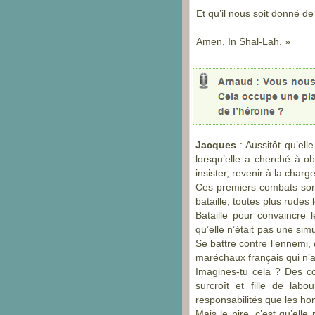
Et qu’il nous soit donné de
Amen, In Shal-
Lah. »
Jacques
: Aussitôt qu’el
lorsqu’elle a cherché à o
insister, revenir à la char
Ces premiers combats sont l
bataille, toutes plus rudes
Bataille pour convaincre l
qu’elle n’était pas une si
Se battre contre l’ennemi, 
maréchaux français qui n
Imagines-
tu cela ? Des co
surcroît et fille de la
responsabilités que les h
Mais le pire, c’est qu’elle 