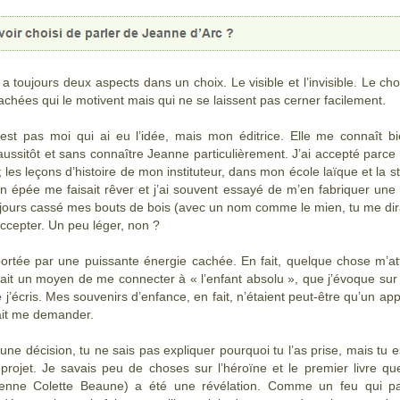
y a toujours deux aspects dans un choix. Le visible et l’invisible. Le ch
cachées qui le motivent mais qui ne se laissent pas cerner facilement.
t pas moi qui ai eu l’idée, mais mon éditrice. Elle me connaît bi
 aussitôt et sans connaître Jeanne particulièrement. J’ai accepté par
 les leçons d’histoire de mon instituteur, dans mon école laïque et la 
on épée me faisait rêver et j’ai souvent essayé de m’en fabriquer une e
oujours cassé mes bouts de bois (avec un nom comme le mien, tu me dira
accepter. Un peu léger, non ?
t portée par une puissante énergie cachée. En fait, quelque chose m’a
 était un moyen de me connecter à « l’enfant absolu », que j’évoque sur
écris. Mes souvenirs d’enfance, en fait, n’étaient peut-
être qu’un app
lait me demander.
une décision, tu ne sais pas expliquer pourquoi tu l’as prise, mais tu es
projet. Je savais peu de choses sur l’héroïne et le premier livre que
rienne Colette Beaune) a été une révélation. Comme un feu qui pa