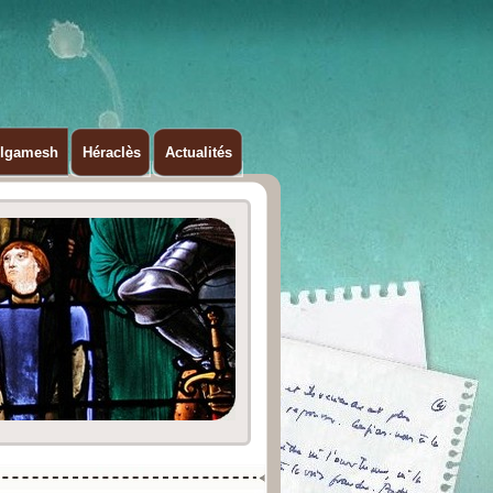
ilgamesh
Héraclès
Actualités