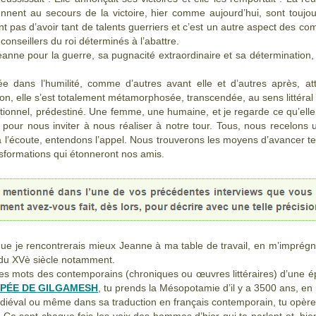
ennent au secours de la victoire, hier comme aujourd’hui, sont toujou
t pas d’avoir tant de talents guerriers et c’est un autre aspect des com
 conseillers du roi déterminés à l’abattre.
eanne pour la guerre, sa pugnacité extraordinaire et sa détermination
 dans l’humilité, comme d’autres avant elle et d’autres après, at
sion, elle s’est totalement métamorphosée, transcendée, au sens littéral 
ptionnel, prédestiné. Une femme, une humaine, et je regarde ce qu’el
pour nous inviter à nous réaliser à notre tour. Tous, nous recelons 
 l’écoute, entendons l’appel. Nous trouverons les moyens d’avancer te
sformations qui étonneront nos amis.
 que je rencontrerais mieux Jeanne à ma table de travail, en m’imprégna
du XVè siècle notamment.
 les mots des contemporains (chroniques ou œuvres littéraires) d’une 
PÉE DE GILGAMESH
, tu prends la Mésopotamie d’il y a 3500 ans, en
édiéval ou même dans sa traduction en français contemporain, tu opère